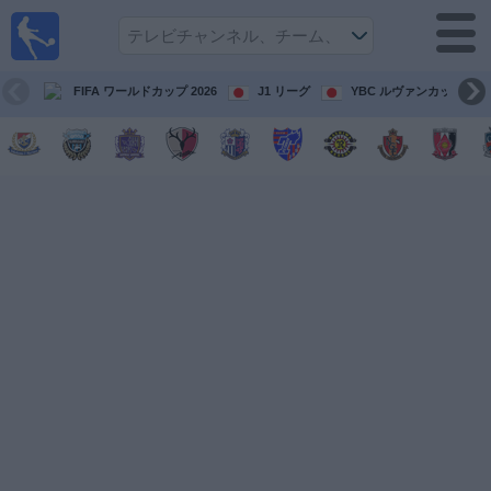
テレ
ビで
サッ
カ
FIFA ワールドカップ 2026
J1 リーグ
YBC ルヴァンカップ
ー。
テレ
ビ放
映試
合ガ
イド
今
後
の
試
合
チ
ー
ム