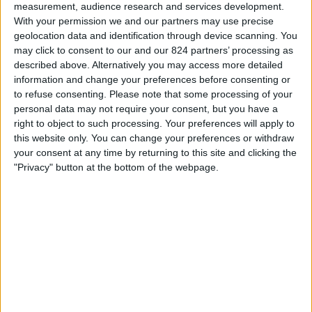
measurement, audience research and services development.
05:00
MLS Next Pro
ィ
With your permission we and our partners may use precise
ジ
Chicago Fire 2
geolocation data and identification through device scanning. You
ェ
may click to consent to our and our 824 partners’ processing as
Orlando City B
ッ
described above. Alternatively you may access more detailed
ト
OneFootball
information and change your preferences before consenting or
to refuse consenting.
Please note that some processing of your
日曜日, 2026/08/23
personal data may not require your consent, but you have a
right to object to such processing. Your preferences will apply to
08:00
MLS Next Pro
this website only. You can change your preferences or withdraw
your consent at any time by returning to this site and clicking the
Atlanta United 2
"Privacy" button at the bottom of the webpage.
Orlando City B
OneFootball
他の日
日本におけるORLANDO CITY Bチームのテレビ放送の統計デー
タ