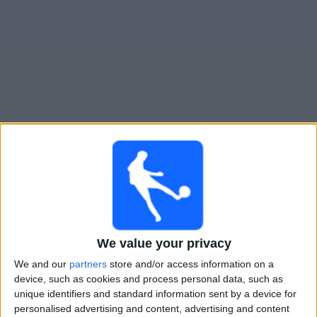
大
会
テ
レ
ビ
チ
Orlando City B
でテレビ放映の試合ガイド
ャ
ン
水曜日, 2026/08/12
ネ
ル
08:00
MLS Next Pro
New York City 2
ニ
We value your privacy
Orlando City B
ュ
ー
We and our
partners
store and/or access information on a
OneFootball
ス
device, such as cookies and process personal data, such as
unique identifiers and standard information sent by a device for
月曜日, 2026/08/17
personalised advertising and content, advertising and content
ウ