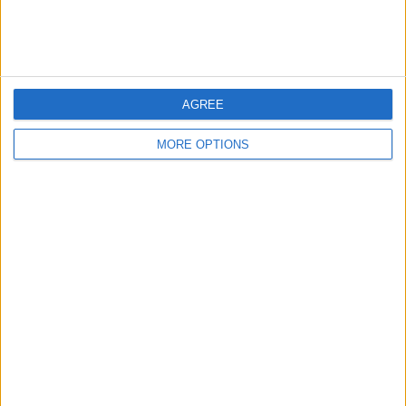
Chattanooga FC
3 (17.65%)
Huntsville City FC
2 (11.76%)
Crown Legacy FC
2 (11.76%)
Carolina Core FC
2 (11.76%)
Chicago Fire 2
1 (5.88%)
AGREE
完全なランキングを見る
MORE OPTIONS
大会別ランキング
MLS Next Pro
17 (100%)
完全なランキングを見る
曜日別試合数
月曜日
火曜日
水曜日
木曜日
金曜日
土曜日
13
-
-
-
-
-
76.47%
- %
- %
- %
- %
- %
日曜日