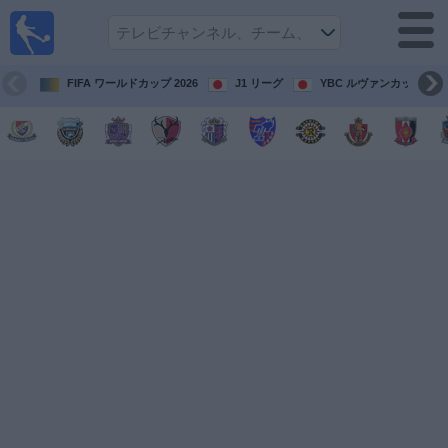
テレ
ビで
サッ
カ
FIFA ワールドカップ 2026
J1 リーグ
YBC ルヴァンカップ
ー。
テレ
ビ放
映試
合ガ
イド
今
後
の
試
合
チ
ー
ム