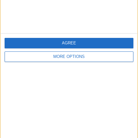
ﾎﾟｰﾄﾗﾝﾄﾞ･ﾃｨﾝﾊﾞｰｽﾞ
6 (13.04%)
ﾊﾞﾝｸｰﾊﾞｰ･ﾎﾜｲﾄｷｬｯﾌﾟｽ
4 (8.7%)
ﾐﾈｿﾀ･ﾕﾅｲﾃｯﾄﾞ
4 (8.7%)
FCダラス
3 (6.52%)
ｻﾝﾉｾﾞ･ｱｰｽｸｴｲｸｽ
3 (6.52%)
完全なランキングを見る
AGREE
大会別ランキング
MORE OPTIONS
MLS
39 (84.78%)
CONCACAF ﾁｬﾝﾋﾟｵﾝｽﾞ・ﾘｰｸﾞ
4 (8.7%)
リーグカップ
3 (6.52%)
完全なランキングを見る
曜日別試合数
月曜日
火曜日
水曜日
木曜日
金曜日
6
1
4
7
-