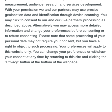
11:30
MLS
measurement, audience research and services development.
ィ
With your permission we and our partners may use precise
ジ
ﾎﾟｰﾄﾗﾝﾄﾞ･ﾃｨﾝﾊﾞｰｽﾞ
geolocation data and identification through device scanning. You
ェ
サンディエゴFC
may click to consent to our and our 824 partners’ processing as
ッ
described above. Alternatively you may access more detailed
ト
Apple TV
information and change your preferences before consenting or
to refuse consenting.
Please note that some processing of your
日曜日, 2026/08/23
personal data may not require your consent, but you have a
right to object to such processing. Your preferences will apply to
11:30
MLS
this website only. You can change your preferences or withdraw
your consent at any time by returning to this site and clicking the
サンディエゴFC
"Privacy" button at the bottom of the webpage.
コロラド・ラピッズ
Apple TV
他の日
日本におけるサンディエゴFCチームのテレビ放送の統計データ
本日の日付
2026/08/06
から、このウェブサイトが
日本
で
サンディエゴFC
チ