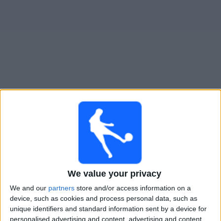
大
会
テ
レ
ビ
チ
San Diego FC
でテレビ放映の試合ガイド
ャ
ン
日曜日, 2026/08/16
ネ
ル
11:30
MLS
ロサンゼルスFC
ニ
サンディエゴFC
We value your privacy
ュ
ー
Apple TV
We and our
partners
store and/or access information on a
ス
device, such as cookies and process personal data, such as
unique identifiers and standard information sent by a device for
木曜日, 2026/08/20
personalised advertising and content, advertising and content
ウ