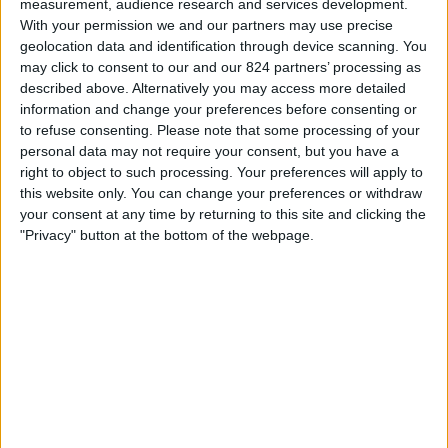
measurement, audience research and services development.
23:00
ヴェイッカウスリーガ
ィ
With your permission we and our partners may use precise
ジ
geolocation data and identification through device scanning. You
ACオウル
ェ
may click to consent to our and our 824 partners’ processing as
インテル・トゥルク
ッ
described above. Alternatively you may access more detailed
ト
OneFootball PPV
information and change your preferences before consenting or
to refuse consenting.
Please note that some processing of your
personal data may not require your consent, but you have a
土曜日, 2026/08/22
right to object to such processing. Your preferences will apply to
23:00
ヴェイッカウスリーガ
this website only. You can change your preferences or withdraw
your consent at any time by returning to this site and clicking the
ヤロ
"Privacy" button at the bottom of the webpage.
ACオウル
OneFootball PPV
他の日
日本におけるACオウルチームのテレビ放送の統計データ
本日の日付
2026/08/06
から、このウェブサイトが
日本
で
ACオウル
チームの