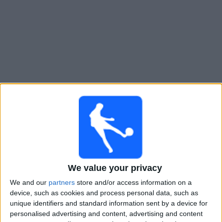
大
会
テ
レ
ビ
チ
ACオウル
でテレビ放映の試合ガイド
ャ
ン
明日 土曜日, 2026/08/08
ネ
ル
21:00
ヴェイッカウスリーガ
ACオウル
ニ
We value your privacy
HJK
ュ
We and our
partners
store and/or access information on a
ー
OneFootball PPV
device, such as cookies and process personal data, such as
ス
unique identifiers and standard information sent by a device for
土曜日, 2026/08/15
personalised advertising and content, advertising and content
ウ