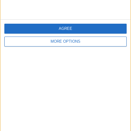
VPS ヴァーサ
7 (9.33%)
ゲニスタン
7 (9.33%)
イルヴェス W
6 (8%)
完全なランキングを見る
AGREE
大会別ランキング
MORE OPTIONS
ヴェイッカウスリーガ
75 (100%)
完全なランキングを見る
曜日別試合数
月曜日
火曜日
水曜日
木曜日
金曜日
土曜日
4
3
2
6
-
45
5.33%
4%
2.67%
8%
- %
60%
日曜日
15