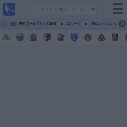
テレ
ビで
サッ
カ
FIFA ワールドカップ 2026
J1 リーグ
YBC ルヴァンカップ
ー。
テレ
ビ放
映試
合ガ
イド
今
後
の
試
合
チ
ー
ム