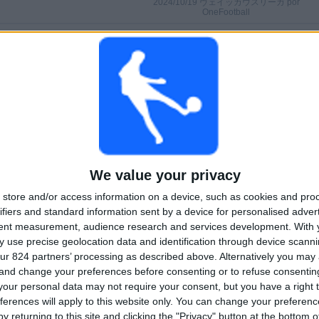
2024/10/19 ヴェイッカウスリーガ por
OneFootball
試合
日数
合計
75%)
15
655
2
連続有料放送
無料試合なし
テレビチャンネ
ル
合計
最大
合計
1
6
14
We value your privacy
大会
VS インテル・
対戦相手
store and/or access information on a device, such as cookies and pro
トゥルク
ifiers and standard information sent by a device for personalised adver
tent measurement, audience research and services development.
With 
大会別ランキング
 use precise geolocation data and identification through device scanni
ur 824 partners’ processing as described above. Alternatively you ma
ヴェイッカウスリーガ
48 (100%)
 and change your preferences before consenting or to refuse consentin
完全なランキングを見る
our personal data may not require your consent, but you have a right t
ferences will apply to this website only. You can change your preferen
y returning to this site and clicking the "Privacy" button at the bottom