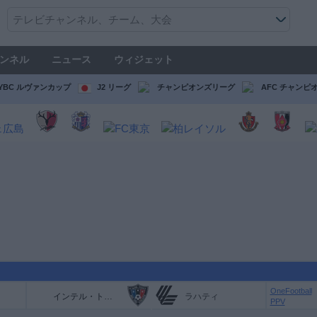
ンネル
ニュース
ウィジェット
YBC ルヴァンカップ
J2 リーグ
チャンピオンズリーグ
AFC チャンピ
OneFootball
インテル・トゥルク
ラハティ
PPV