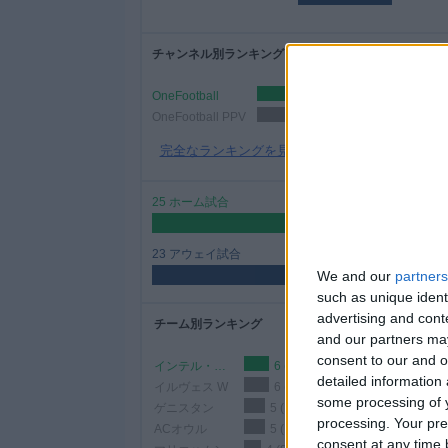
ィ
ジ
チャンネル別ランキング
ェ
ッ
OneFootball
33 (68.
ト
OneFootball PPV
15 (31.25%)
完全なランキングを見る
25 ホーム試合
52.08%
23 アウェイ試合
We and our
partners
47.92%
such as unique ident
advertising and con
チーム別ランキング
and our partners may
consent to our and o
インテル・トゥルク
6 (12.5%)
detailed information
イルヴェス W
6 (12.5%)
some processing of y
ゲニスタン
5 (10.42%)
processing. Your pre
ACオウル
5 (10.42%)
consent at any time b