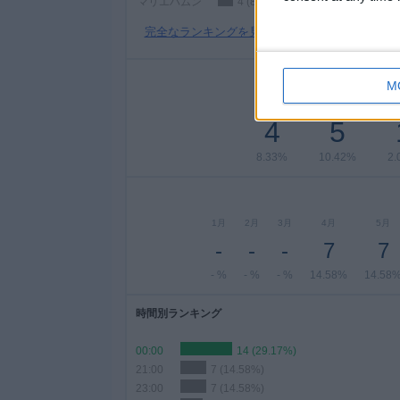
マリエハムン
4 (8.33%)
完全なランキングを見る
M
月曜日
火曜日
水
4
5
8.33%
10.42%
2.
1月
2月
3月
4月
5月
-
-
-
7
7
- %
- %
- %
14.58%
14.58
時間別ランキング
00:00
14 (29.17%)
21:00
7 (14.58%)
23:00
7 (14.58%)