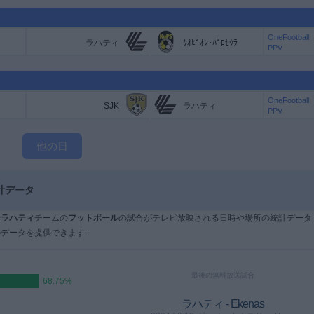
OneFootball
ラハティ
ｸｵﾋﾟｵﾝ･ﾊﾟﾛｾｳﾗ
PPV
OneFootball
SJK
ラハティ
PPV
他の日
計データ
で
ラハティ
チームの
フットボール
の試合がテレビ放映される日時や場所の統計データ
データを提供できます:
最後の無料放送試合
68.75%
ラハティ - Ekenas