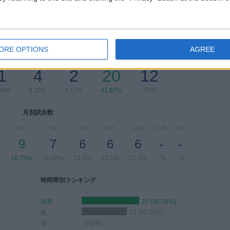
曜日別試合数
ORE OPTIONS
AGREE
曜日
木曜日
金曜日
土曜日
日曜日
1
4
2
20
12
08%
8.33%
4.17%
41.67%
25%
月別試合数
6月
7月
8月
9月
10月
11月
12月
9
7
6
6
6
-
-
%
18.75%
14.58%
12.5%
12.5%
12.5%
- %
- %
時間帯別ランキング
深夜
27 (56.25%)
夜
21 (43.75%)
朝
0 (0%)