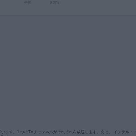
午後
0 (0%)
ます。1 つのTVチャンネルがそれぞれを放送します。次は、 インテル・トゥルク -