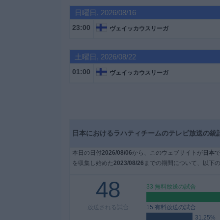
日曜日, 2026/08/16
大
23:00
ヴェイッカウスリーガ
会
土曜日, 2026/08/22
テ
01:00
レ
ヴェイッカウスリーガ
ビ
チ
ャ
ン
ネ
日本におけるラハティチームのテレビ放送の統
ル
本日の日付
2026/08/06
から、このウェブサイトが
日本
ニ
を収集し始めた
2023/08/26
までの期間について、以下の
ュ
48
ー
33 無料放送の試合
ス
放送される試合
15 有料放送の試合
31.25%
ウ