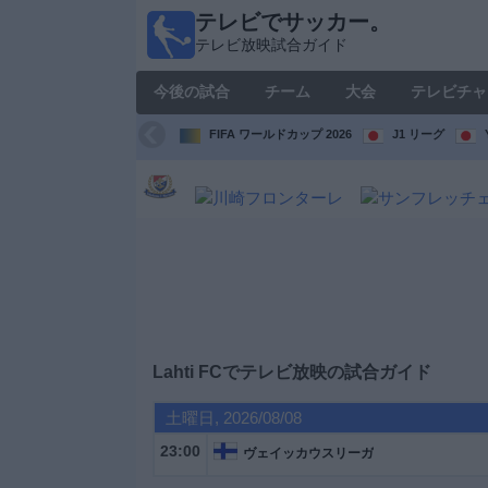
テレビでサッカー。
テレ
テレビ放映試合ガイド
ビで
サッ
今後の試合
チーム
大会
テレビチャ
カ
ー。
FIFA ワールドカップ 2026
J1 リーグ
テレ
ビ放
映試
合ガ
イド
今
後
の
試
Lahti FC
でテレビ放映の試合ガイド
合
土曜日, 2026/08/08
チ
23:00
ヴェイッカウスリーガ
ー
ム