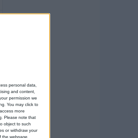
cess personal data,
tising and content,
your permission we
ng. You may click to
y access more
g.
Please note that
o object to such
ces or withdraw your
 of the webpage.