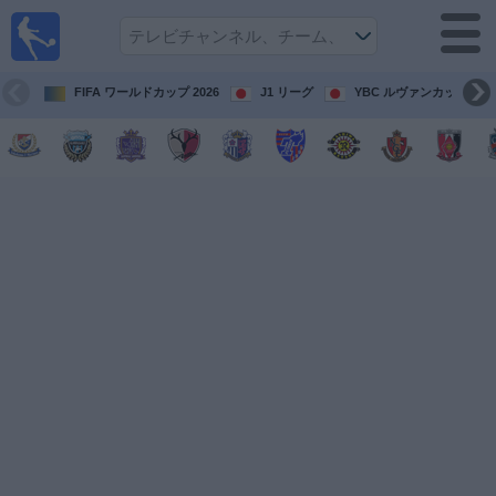
テレ
ビで
サッ
カ
FIFA ワールドカップ 2026
J1 リーグ
YBC ルヴァンカップ
ー。
テレ
ビ放
映試
合ガ
イド
今
後
の
試
合
チ
ー
ム