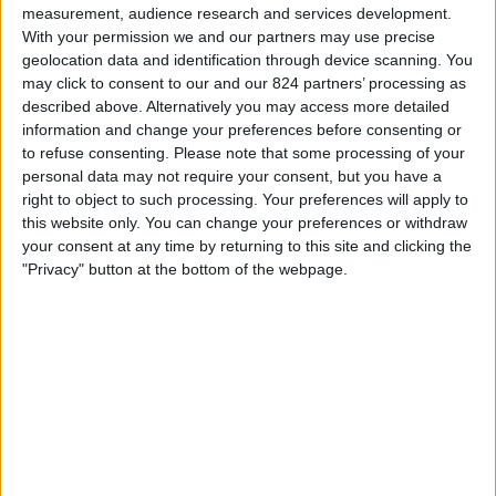
measurement, audience research and services development.
ィ
23:00
With your permission we and our partners may use precise
ヴェイッカウスリーガ
ジ
geolocation data and identification through device scanning. You
ェ
ACオウル
may click to consent to our and our 824 partners’ processing as
ッ
described above. Alternatively you may access more detailed
インテル・トゥルク
ト
information and change your preferences before consenting or
OneFootball PPV
to refuse consenting.
Please note that some processing of your
personal data may not require your consent, but you have a
土曜日, 2026/08/22
right to object to such processing. Your preferences will apply to
this website only. You can change your preferences or withdraw
20:00
ヴェイッカウスリーガ
your consent at any time by returning to this site and clicking the
"Privacy" button at the bottom of the webpage.
TPS
インテル・トゥルク
OneFootball PPV
他の日
日本におけるインテル・トゥルクチームのテレビ放送の統計デ
ータ