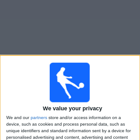
大
会
テ
レ
ビ
チ
インテル・トゥルク
でテレビ放映の試合ガイド
ャ
ン
金曜日, 2026/08/14
ネ
ル
02:30
ヨーロッパカンファレンス・リーグ
第3予選ラウンド
ニ
Vaduz
We value your privacy
ュ
インテル・トゥルク
ー
We and our
partners
store and/or access information on a
ス
device, such as cookies and process personal data, such as
OneFootball PPV
unique identifiers and standard information sent by a device for
personalised advertising and content, advertising and content
ウ
土曜日, 2026/08/15