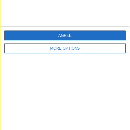
ゲニスタン
9 (10.98%)
HJK
8 (9.76%)
SJK
8 (9.76%)
ｸｵﾋﾟｵﾝ･ﾊﾟﾛｾｳﾗ
8 (9.76%)
ラハティ
7 (8.54%)
AGREE
完全なランキングを見る
MORE OPTIONS
大会別ランキング
ヴェイッカウスリーガ
82 (100%)
完全なランキングを見る
曜日別試合数
月曜日
火曜日
水曜日
木曜日
金曜日
5
4
4
10
2
6.1%
4.88%
4.88%
12.2%
2.44%